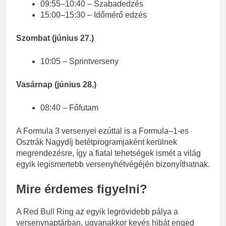
09:55–10:40 – Szabadedzés
15:00–15:30 – Időmérő edzés
Szombat (június 27.)
10:05 – Sprintverseny
Vasárnap (június 28.)
08:40 – Főfutam
A Formula 3 versenyei ezúttal is a Formula–1-es
Osztrák Nagydíj betétprogramjaként kerülnek
megrendezésre, így a fiatal tehetségek ismét a világ
egyik legismertebb versenyhétvégéjén bizonyíthatnak.
Mire érdemes figyelni?
A Red Bull Ring az egyik legrövidebb pálya a
versenynaptárban, ugyanakkor kevés hibát enged