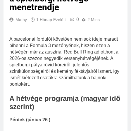
menetrendje
0
Mathy
1 Hónap Ezelőtt
2 Mins
A barcelonai fordulót követően nem sok ideje maradt
pihenni a Formula 3 mezőnyének, hiszen ezen a
hétvégén már az ausztriai Red Bull Ring ad otthont a
2026-os szezon negyedik versenyhétvégéjének. A
spielbergi pálya rövid köreiről, jelentős
szintkülönbségeiről és kemény féktávjairól ismert, így
ismét kiélezett csatákra számíthatunk a bajnoki
pontokért.
A hétvége programja (magyar idő
szerint)
Péntek (június 26.)