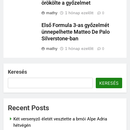
örökölte a győzelmet
mathy
1 hónap ezelőtt
0
Első Formula 3-as győzelmét
ünnepelhette Matteo De Palo
Silverstone-ban
mathy
1 hónap ezelőtt
0
Keresés
KERESÉS
Recent Posts
Két versenyző életét vesztette a brnói Alpe Adria
hétvégén