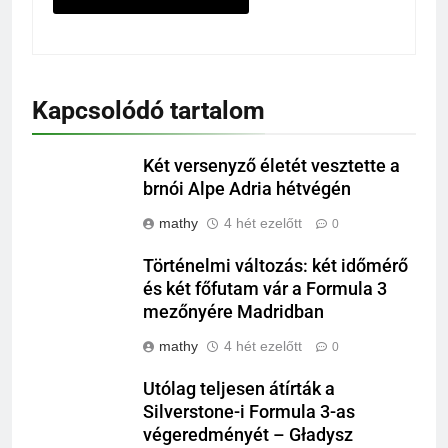
Kapcsolódó tartalom
Két versenyző életét vesztette a
brnói Alpe Adria hétvégén
mathy
4 hét ezelőtt
0
Történelmi változás: két időmérő
és két főfutam vár a Formula 3
mezőnyére Madridban
mathy
4 hét ezelőtt
0
Utólag teljesen átírták a
Silverstone-i Formula 3-as
végeredményét – Gładysz