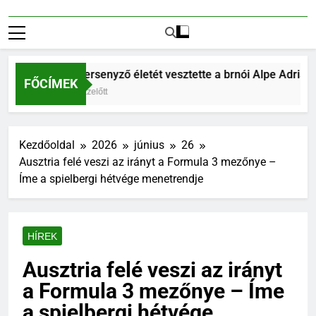
Két versenyző életét vesztette a brnói Alpe Adria h
FŐCÍMEK
4 Hét Ezelőtt
Kezdőoldal
2026
június
26
Ausztria felé veszi az irányt a Formula 3 mezőnye –
Íme a spielbergi hétvége menetrendje
HÍREK
Ausztria felé veszi az irányt
a Formula 3 mezőnye – Íme
a spielbergi hétvége