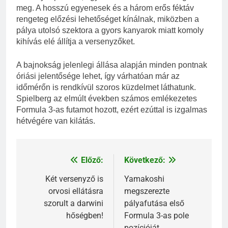
meg. A hosszú egyenesek és a három erős féktáv
rengeteg előzési lehetőséget kínálnak, miközben a
pálya utolsó szektora a gyors kanyarok miatt komoly
kihívás elé állítja a versenyzőket.
A bajnokság jelenlegi állása alapján minden pontnak
óriási jelentősége lehet, így várhatóan már az
időmérőn is rendkívül szoros küzdelmet láthatunk.
Spielberg az elmúlt években számos emlékezetes
Formula 3-as futamot hozott, ezért ezúttal is izgalmas
hétvégére van kilátás.
Előző:
Következő:
Bejegyzés
navigáció
Két versenyző is
Yamakoshi
orvosi ellátásra
megszerezte
szorult a darwini
pályafutása első
hőségben!
Formula 3-as pole
pozícióját