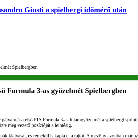
ssandro Giusti a spielbergi időmérő után
zelmét Spielbergben
lső Formula 3-as győzelmét Spielbergben
pályafutása első FIA Formula 3-as futamgyőzelmét a spielbergi sprintf
te meg vezető pozícióját a leintésig.
lámpák kialvását, és remekül is kapta el a rajtot. A mezőny azonban már