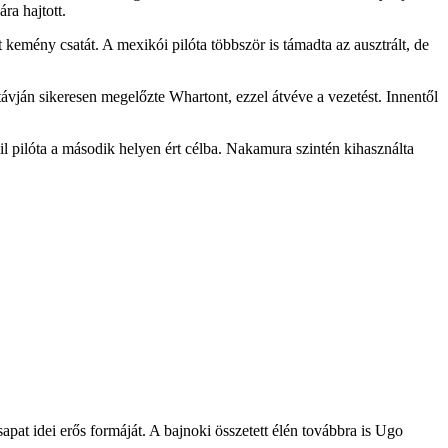
ra hajtott.
kemény csatát. A mexikói pilóta többször is támadta az ausztrált, de
távján sikeresen megelőzte Whartont, ezzel átvéve a vezetést. Innentől
il pilóta a második helyen ért célba. Nakamura szintén kihasználta
t idei erős formáját. A bajnoki összetett élén továbbra is Ugo