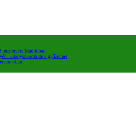
a 3 mezőnyére Madridban
nyét – Gładysz örökölte a győzelmet
erstone-ban