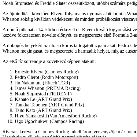
Noah Strømsted és Freddie Slater összeütközött, utóbbi számára pedig a
Az újraindítást követően Rivera folyamatos nyomás alatt tartotta Whar
Wharton sokáig kiválóan védekezett, és minden próbálkozást visszave
A döntő pillanat a 14. körben érkezett el. Rivera kiváló kigyorsítást
kezdve fokozatosan növelte előnyét, és megszerezte első Formula 3-
A dobogós helyekért az utolsó kör is tartogatott izgalmakat. Pedro Cl
Wharton megingását, és megszerezte a harmadik helyet, míg az ausztrá
Az első tíz sorrendje a következőképpen alakult:
Ernesto Rivera (Campos Racing)
Pedro Clerot (Rodin Motorsport)
Jin Nakamura (Hitech TGR)
James Wharton (PREMA Racing)
Noah Strømsted (TRIDENT)
Kanato Le (ART Grand Prix)
Tuukka Taponen (ART Grand Prix)
Taito Kato (ART Grand Prix)
Hiyu Yamakoshi (Van Amersfoort Racing)
Ugo Ugochukwu (Campos Racing)
Rivera sikerével a Campos Racing mindhárom versenyzője már futamgyő