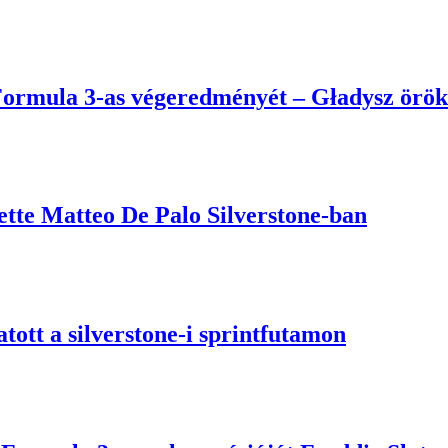
i Formula 3-as végeredményét – Gładysz örök
tte Matteo De Palo Silverstone-ban
ott a silverstone-i sprintfutamon