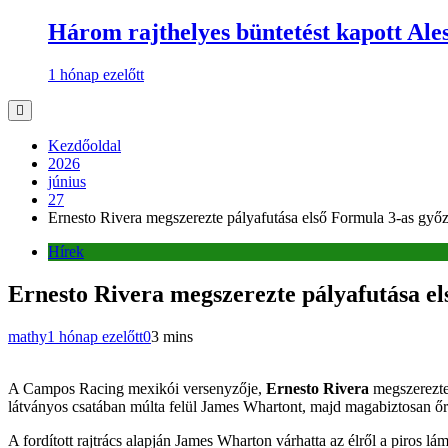
Három rajthelyes büntetést kapott Ale
1 hónap ezelőtt
Kezdőoldal
2026
június
27
Ernesto Rivera megszerezte pályafutása első Formula 3-as győ
Hírek
Ernesto Rivera megszerezte pályafutása e
mathy
1 hónap ezelőtt
0
3 mins
A Campos Racing mexikói versenyzője,
Ernesto Rivera
megszerezte 
látványos csatában múlta felül James Whartont, majd magabiztosan őriz
A fordított rajtrács alapján James Wharton várhatta az élről a piros 