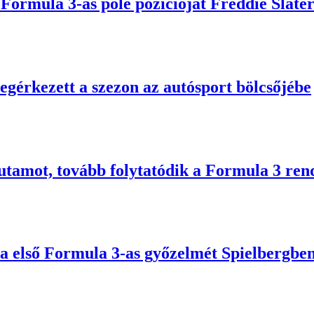
 Formula 3-as pole pozícióját Freddie Slate
egérkezett a szezon az autósport bölcsőjébe
utamot, tovább folytatódik a Formula 3 ren
a első Formula 3-as győzelmét Spielbergbe