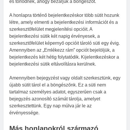
és törlődnek, ahogy bezárjuk a böngészőt.
A honlapra történő bejelentkezéskor több sütit hozunk
létre, amely elmenti a bejelentkezési információt és a
szerkesztőfelület megjelenítési opcióit. A
bejelentkezési sütik két napig érvényesek, a
szerkesztőfelület képernyő opcióit tároló süti egy évig.
Amennyiben az „Emlékezz rám” opciót bejelöljük, a
bejelentkezés két hétig folytatódik. Kijelentkezéskor a
bejelentkezési sütik eltávolításra kerülnek.
Amennyiben bejegyzést vagy oldalt szerkesztünk, egy
újabb sütit tárol el a böngészőnk. Ez a süti nem
tartalmaz személyes adatot, egyszerűen csak a
bejegyzés azonosító számát tárolja, amelyet
szerkesztettünk. Egy nap múlva jár le az
érvényessége.
Más honlapokról származó