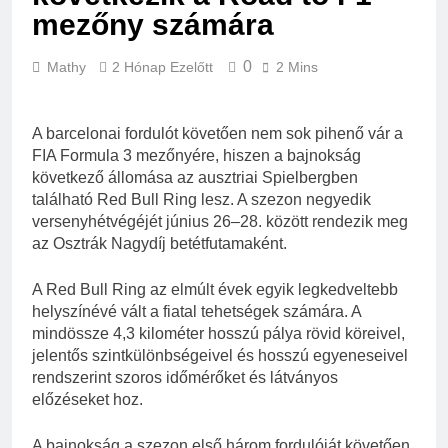
mezőny számára
0
Mathy
2 Hónap Ezelőtt
2 Mins
A barcelonai fordulót követően nem sok pihenő vár a
FIA Formula 3 mezőnyére, hiszen a bajnokság
következő állomása az ausztriai Spielbergben
található Red Bull Ring lesz. A szezon negyedik
versenyhétvégéjét június 26–28. között rendezik meg
az Osztrák Nagydíj betétfutamaként.
A Red Bull Ring az elmúlt évek egyik legkedveltebb
helyszínévé vált a fiatal tehetségek számára. A
mindössze 4,3 kilométer hosszú pálya rövid köreivel,
jelentős szintkülönbségeivel és hosszú egyeneseivel
rendszerint szoros időmérőket és látványos
előzéseket hoz.
A bajnokság a szezon első három fordulóját követően