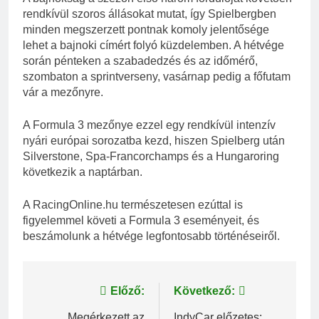
rendkívül szoros állásokat mutat, így Spielbergben
minden megszerzett pontnak komoly jelentősége
lehet a bajnoki címért folyó küzdelemben. A hétvége
során pénteken a szabadedzés és az időmérő,
szombaton a sprintverseny, vasárnap pedig a főfutam
vár a mezőnyre.
A Formula 3 mezőnye ezzel egy rendkívül intenzív
nyári európai sorozatba kezd, hiszen Spielberg után
Silverstone, Spa-Francorchamps és a Hungaroring
következik a naptárban.
A RacingOnline.hu természetesen ezúttal is
figyelemmel követi a Formula 3 eseményeit, és
beszámolunk a hétvége legfontosabb történéseiről.
Bejegyzés
Előző:
Következő:
Megérkezett az
IndyCar előzetes: