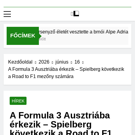
Két versenyző életét vesztette a brnói Alpe Adria hé
FŐCÍMEK
4 Hét Ezelőtt
Kezdőoldal
2026
június
16
A Formula 3 Ausztriába érkezik – Spielberg következik
a Road to F1 mezőny számára
HÍREK
A Formula 3 Ausztriába
érkezik – Spielberg
következik a Road to F1